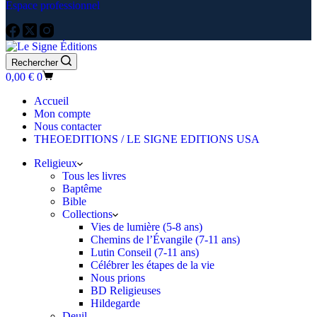
Espace professionnel
Rechercher
Panier
0,00
€
0
d’achat
Accueil
Mon compte
Nous contacter
THEOEDITIONS / LE SIGNE EDITIONS USA
Religieux
Tous les livres
Baptême
Bible
Collections
Vies de lumière (5-8 ans)
Chemins de l’Évangile (7-11 ans)
Lutin Conseil (7-11 ans)
Célébrer les étapes de la vie
Nous prions
BD Religieuses
Hildegarde
Deuil