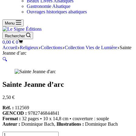
Beaux Livres Alsatiques
Gastronomie Alsatique
Ouvrages historiques alsatiques
Menu
Rechercher
Panier
0,00
€
0
d’achat
Accueil
Religieux
Collections
Collection Vies de Lumière
Sainte
Jeanne d’arc
🔍
Sainte Jeanne d’arc
2,50
€
Réf. :
112569
GENCOD :
9782746844841
Format :
32 pages • 10 x 14,8 cm • couverture : souple
Auteur :
Dominique Bach,
Illustrations :
Dominique Bach
quantité