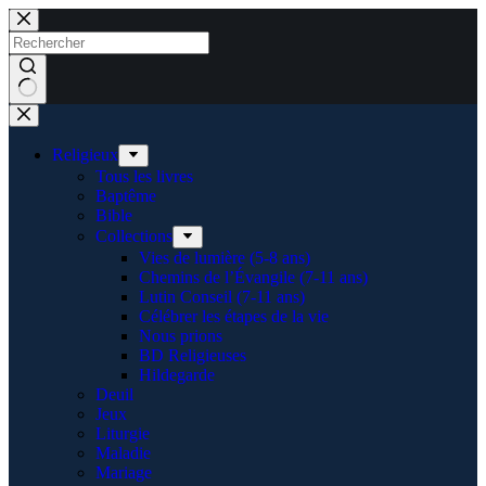
Passer
au
contenu
Aucun
résultat
Religieux
Tous les livres
Baptême
Bible
Collections
Vies de lumière (5-8 ans)
Chemins de l’Évangile (7-11 ans)
Lutin Conseil (7-11 ans)
Célébrer les étapes de la vie
Nous prions
BD Religieuses
Hildegarde
Deuil
Jeux
Liturgie
Maladie
Mariage